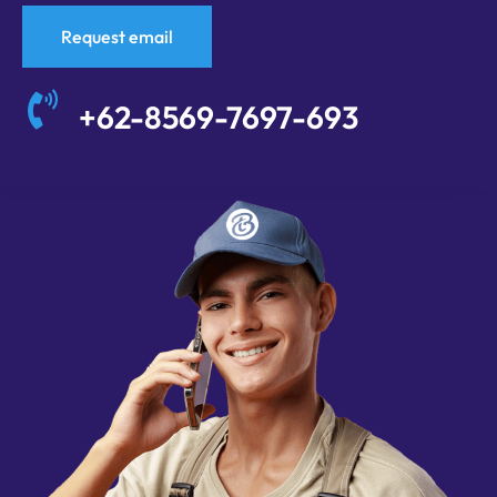
Request email
+62-8569-7697-693