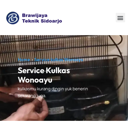
Jual Beli AC baru dan bekas
Home
>
Service kulkas Wonoayu
Service Kulkas
Wonoayu
kulkasmu kurang dingin yuk benerin
sekarang juga.